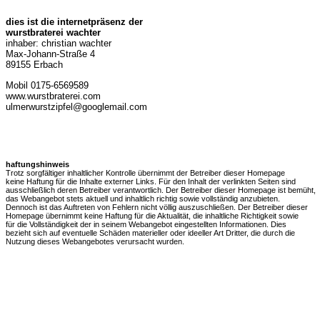
dies ist die internetpräsenz der
wurstbraterei wachter
inhaber: christian wachter
Max-Johann-Straße 4
89155 Erbach
Mobil 0175-6569589
www.wurstbraterei.com
ulmerwurstzipfel@googlemail.com
haftungshinweis
Trotz sorgfältiger inhaltlicher Kontrolle übernimmt der Betreiber dieser Homepage
keine Haftung für die Inhalte externer Links. Für den Inhalt der verlinkten Seiten sind
ausschließlich deren Betreiber verantwortlich. Der Betreiber dieser Homepage ist bemüht,
das Webangebot stets aktuell und inhaltlich richtig sowie vollständig anzubieten.
Dennoch ist das Auftreten von Fehlern nicht völlig auszuschließen. Der Betreiber dieser
Homepage übernimmt keine Haftung für die Aktualität, die inhaltliche Richtigkeit sowie
für die Vollständigkeit der in seinem Webangebot eingestellten Informationen. Dies
bezieht sich auf eventuelle Schäden materieller oder ideeller Art Dritter, die durch die
Nutzung dieses Webangebotes verursacht wurden.